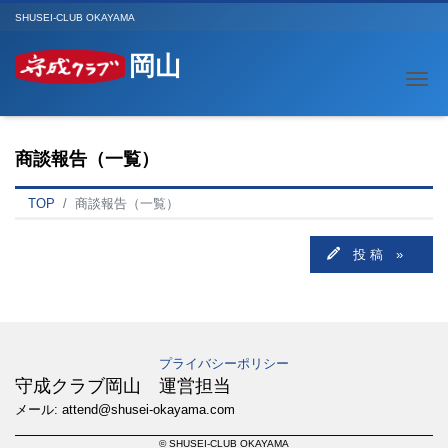
SHUSEI-CLUB OKAYAMA
岡山
Me
商談報告（一覧）
TOP
商談報告（一覧）
投 稿 »
プライバシーポリシー
守成クラブ岡山 運営担当
メール: attend@shusei-okayama.com
© SHUSEI-CLUB OKAYAMA